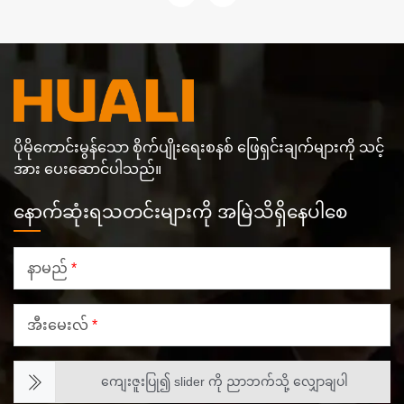
ကို ပံ့ပိုးပေးခဲ့သည်။
ပိုမိုကောင်းမွန်သော စိုက်ပျိုးရေးစနစ် ဖြေရှင်းချက်များကို သင့်
အား ပေးဆောင်ပါသည်။
နောက်ဆုံးရသတင်းများကို အမြဲသိရှိနေပါစေ
နာမည်
*
အီးမေးလ်
*
ကျေးဇူးပြု၍ slider ကို ညာဘက်သို့ လျှောချပါ