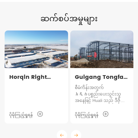
ဆက်စပ်အမှုများ
Horqin Right
Guigang Tongfa
Wing Front
ငှက် ၃.၆ သန်း -
စီမံကိန်းအတွက်
Banner မွေးမြူရေး
ငှက်မွေးမြူရေး
አዲስပစ္စည်းပေးသွင်းသူ
အနေဖြင့် Huali သည် ဒီဇိုင်း၊
စီမံကိန်း
ကွင်းဆက် စီမံကိန်း
ထုတ်လုပ်မှု၊ တပ်ဆင်ခြင်း၊
အကောင်အထည်ဖော်ခြင်းနှင့်
ပိုမိုကြည့်ရှုရန်
ပိုမိုကြည့်ရှုရန်
လုပ်ငန်းလည်ပတ်မှုပံ့ပိုးမှုတို့
ပါဝင်သော တစ်နေရာတည်း
တွင် စနစ်တကျဖြေရှင်းချက်