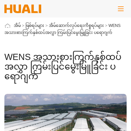
အိမ်
>
ဖြစ်ရပ်များ
>
အိမ်ဆောက်လုပ်ရေးကိစ္စရပ်များ
>
WENS
အသားစားကြက်နှစ်ထပ်အလွှာ ကြမ်းပြင်မွေးမြူခြင်း ပရောဂျက်
WENS အသားစားကြက်နှစ်ထပ်
အလွှာ ကြမ်းပြင်မွေးမြူခြင်း ပ
ရောဂျက်