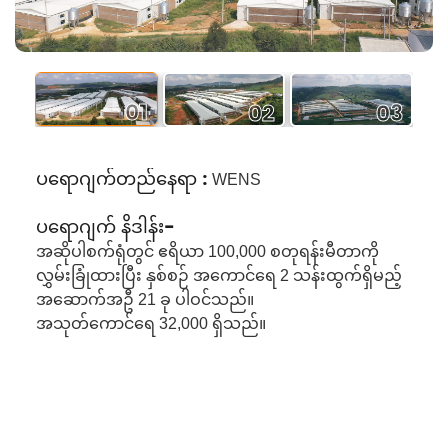
01
02
03
ပရောဂျက်တည်နေရာ :
WENS
ပရောဂျက် နိဒါန်း-
အဆိုပါစက်ရုံတွင် ဧရိယာ 100,000 စတုရန်းမီတာကို
လွှမ်းခြုံထားပြီး နှစ်စဉ် အကောင်ရေ 2 သန်းထွက်ရှိမည့်
အဆောက်အဦ 21 ခု ပါဝင်သည်။
အသုတ်ကောင်ရေ 32,000 ရှိသည်။