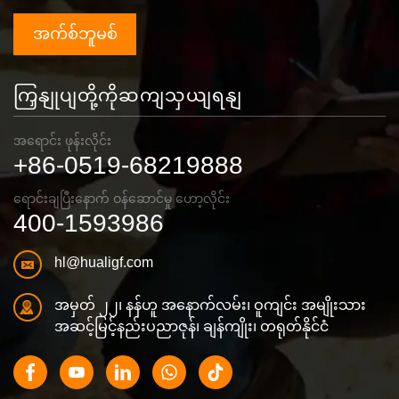
အက်စ်ဘူမစ်
ကြှနျုပျတို့ကိုဆကျသှယျရနျ
အရောင်း ဖုန်းလိုင်း
+86-0519-68219888
ရောင်းချပြီးနောက် ဝန်ဆောင်မှု ဟော့လိုင်း
400-1593986
hl@hualigf.com
အမှတ် ၂၂၊ နန်ဟူ အနောက်လမ်း၊ ဝူကျင်း အမျိုးသား
အဆင့်မြင့်နည်းပညာဇုန်၊ ချန်ကျိုး၊ တရုတ်နိုင်ငံ