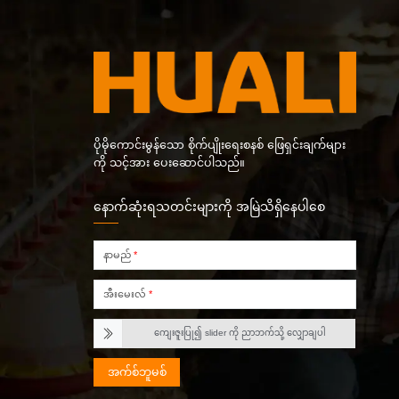
ပိုမိုကောင်းမွန်သော စိုက်ပျိုးရေးစနစ် ဖြေရှင်းချက်များ
ကို သင့်အား ပေးဆောင်ပါသည်။
နောက်ဆုံးရသတင်းများကို အမြဲသိရှိနေပါစေ
နာမည်
*
အီးမေးလ်
*
ကျေးဇူးပြု၍ slider ကို ညာဘက်သို့ လျှောချပါ
အက်စ်ဘူမစ်