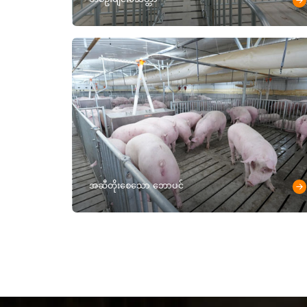
အဆီတိုးစေသော ဘောပင်