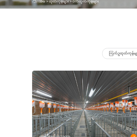
အိမ်
>
ထုတ်ကုန်များ
>
ဝက်ထွက်ကုန်များ
ကြက်ဥထုတ်ကုန်မျ
တစ်ဦးချင်းသေတ္တာ