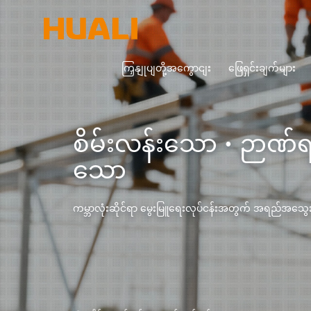
ကြှနျုပျတို့အကွောငျး
ဖြေရှင်းချက်များ
စိမ်းလန်းသော · ဉာဏ်
သော
ကမ္ဘာလုံးဆိုင်ရာ မွေးမြူရေးလုပ်ငန်းအတွက် အရည်အသွေးမြင့