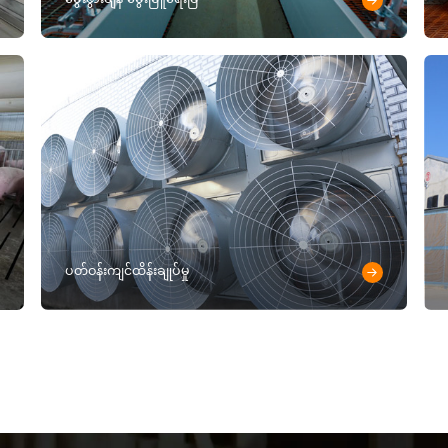
ပတ်ဝန်းကျင်ထိန်းချုပ်မှု