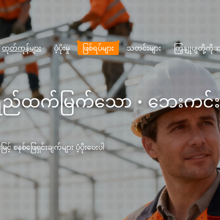
ထုတ်ကုန်များ
ပံ့ပိုးမှု
ဖြစ်ရပ်များ
သတင်းများ
ကြှနျုပျတို့က
ရည်ထက်မြက်သော · ဘေးကင်းသေ
် စနစ်ဖြေရှင်းချက်များ ပံ့ပိုးပေးပါ