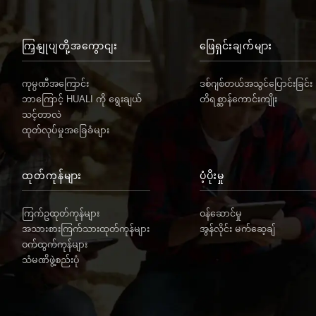
ကြှနျုပျတို့အကွောငျး
ဖြေရှင်းချက်များ
ကုမ္ပဏီအကြောင်း
ဒစ်ဂျစ်တယ်အသွင်ပြောင်းခြင်း
ဘာကြောင့် HUALI ကို ရွေးချယ်
တိရစ္ဆာန်ကောင်းကျိုး
သင့်တာလဲ
ထုတ်လုပ်မှုအခြေခံများ
ထုတ်ကုန်များ
ပံ့ပိုးမှု
ကြက်ဥထုတ်ကုန်များ
ဝန်ဆောင်မှု
အသားစားကြက်သားထုတ်ကုန်များ
အွန်လိုင်း မက်ဆေ့ချ်
ဝက်ထွက်ကုန်များ
သံမဏိဖွဲ့စည်းပုံ