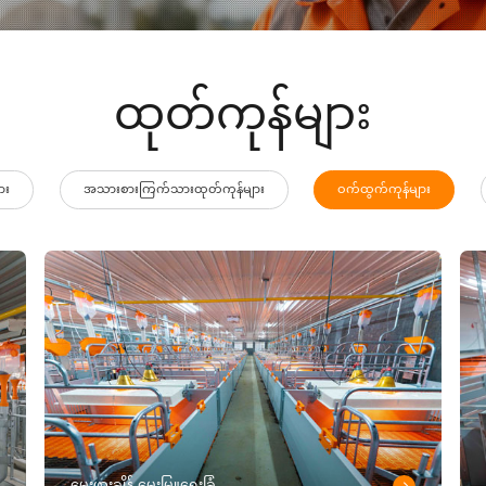
ထုတ်ကုန်များ
ား
အသားစားကြက်သားထုတ်ကုန်များ
ဝက်ထွက်ကုန်များ
မွေးဖွားချိန် မွေးမြူရေးခြံ