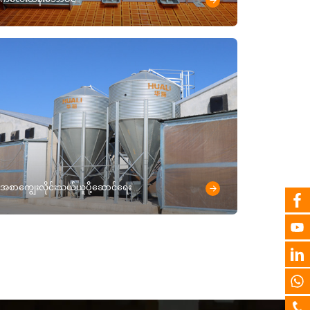
အစာကျွေးလိုင်းသယ်ယူပို့ဆောင်ရေး