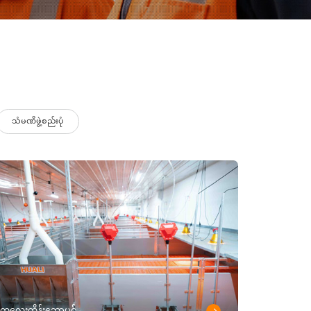
သံမဏိဖွဲ့စည်းပုံ
ကလေးထိန်းဘောပင်