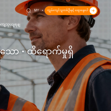
ကျွမ်းကျင်သူတစ်ဦးနှင့် ဆွေးနွေးပါ
MY
ိုဆကျသှယျရနျ
ာ · ထိရောက်မှုရှိ