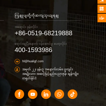
ကြှနျုပျတို့ကိုဆကျသှယျရနျ
အရောင်း ဖုန်းလိုင်း
+86-0519-68219888
ရောင်းချပြီးနောက် ဝန်ဆောင်မှု ဟော့လိုင်း
400-1593986
hl@hualigf.com
အမှတ် ၂၂၊ နန်ဟူ အနောက်လမ်း၊ ဝူကျင်း
အမျိုးသား အဆင့်မြင့်နည်းပညာဇုန်၊ ချန်ကျိုး၊
တရုတ်နိုင်ငံ