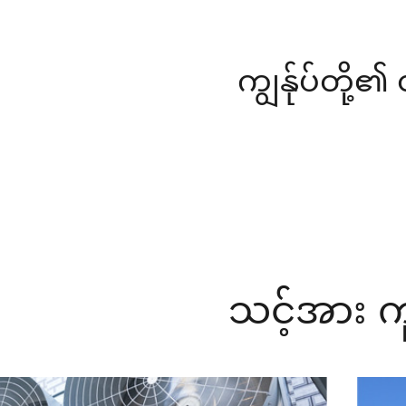
ကျွန်ုပ်တို့
သင့်အား က