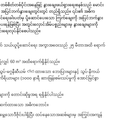
်စိတ်တစ်ပိုင်းအနေဖြင့် နွားချေးဖယ်ရှားရေးစနစ်သည် မောင်း
နှင့် အပြင်ဘက်နွားချေးတွင်းတွင် တည်ရှိသည်။ ၎င်း၏ အဓိက
ာင်ရေးခါးပတ်မှ ပို့ဆောင်ပေးသော ကြက်ချေးကို အပြင်ဘက်နွား
ေးရန်ဖြစ်ပြီး အတွင်းလှောင်အိမ်ပစ္စည်းများမှ နွားချေးများကို
င်းရေးလုပ်နိုင်စေပါသည်။
ိုက် သယ်ယူပို့ဆောင်ရေး အကွာအဝေးသည် ၂၅ မီတာအထိ ရောက်
လျှင် 60 m³ အထိရောက်ရှိနိုင်သည်။
ွပ်-မဂ္ဂနီဆီယမ် ಲೇಪထားသော ဘေးပြားများနှင့် သွပ်-နီကယ်
ိယာများ (၁၀၀၀ နာရီ ဆားဖြန်းစမ်းသပ်မှုကို အောင်မြင်စွာ
ျားကို တောင်းဆိုမှုအရ ရရှိနိုင်ပါသည်။
က် ဂဟေဆက်ထားသော အဓိကဘောင်။
ွေ့သောဒီဇိုင်းပါရှိပြီး ထပ်နေသောအဆစ်များမှ အကြွင်းအကျန်