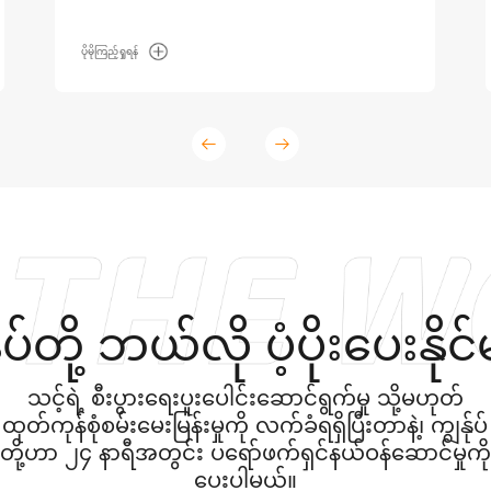
ပိုမိုကြည့်ရှုရန်
ုပ်တို့ ဘယ်လို ပံ့ပိုးပေးနို
သင့်ရဲ့ စီးပွားရေးပူးပေါင်းဆောင်ရွက်မှု သို့မဟုတ်
ထုတ်ကုန်စုံစမ်းမေးမြန်းမှုကို လက်ခံရရှိပြီးတာနဲ့၊ ကျွန်ုပ်
တို့ဟာ ၂၄ နာရီအတွင်း ပရော်ဖက်ရှင်နယ်ဝန်ဆောင်မှုကို
ပေးပါမယ်။