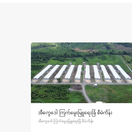
ကိန်း
အီကွေဒေါ ကြက်မွေးမြူရေးခြံ စီမံကိန်း
ခြံ
အီကွေဒေါ ကြက်မွေးမြူရေးခြံ စီမံကိန်း
ီး
းခဲ့