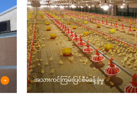
အသားကင်ကြမ်းပြင်စီမံခန့်ခွဲမှု