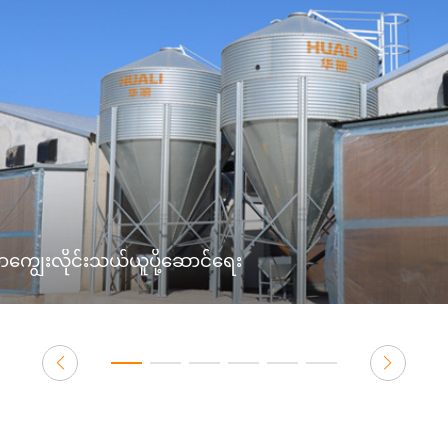
ကျွေးလိုင်းသယ်ယူပို့ဆောင်ရေး