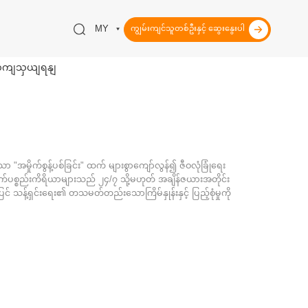
ကျွမ်းကျင်သူတစ်ဦးနှင့် ဆွေးနွေးပါ
MY
ိုဆကျသှယျရနျ
အမှိုက်စွန့်ပစ်ခြင်း" ထက် များစွာကျော်လွန်၍ ဇီဝလုံခြုံရေး
ပစ္စည်းကိရိယာများသည် ၂၄/၇ သို့မဟုတ် အချိန်ဇယားအတိုင်း
ပြင် သန့်ရှင်းရေး၏ တသမတ်တည်းသောကြိမ်နှုန်းနှင့် ပြည့်စုံမှုကို