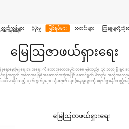
ထုတ်ကုန်များ
ပံ့ပိုးမှု
ဖြစ်ရပ်များ
သတင်းများ
ကြှနျုပျတို့က
ာဖယ်ရှားရေး
မြေဩဇာဖယ်ရှားရေး
မြူရေးမွေးမြူရေး၏ အရေးကြီးသောအစိတ်အပိုင်းတစ်ခုဖြစ်သည်။ ၎င်းသည် ရိုးရှင်းသော "
မြှင့်တင်ရန်အတွက် အဓိကအခြေခံအဆောက်အအုံအဖြစ် ဆောင်ရွက်ပါသည်။ အလိုအလျောက်
ါ်လာနိုင်သည့် ပျက်ကွက်မှုများ သို့မဟုတ် နှောင့်နှေးမှုများကို ရှောင်ရှားနိုင်သည့်အ
မြေဩဇာဖယ်ရှားရေး