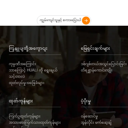
ကျွမ်းကျင်သူနှင့် စကားပြောပါ
ကြှနျုပျတို့အကွောငျး
ဖြေရှင်းချက်များ
ကုမ္ပဏီအကြောင်း
ဒစ်ဂျစ်တယ်အသွင်ပြောင်းခြင်း
ဘာကြောင့် HUALI ကို ရွေးချယ်
တိရစ္ဆာန်ကောင်းကျိုး
သင့်တာလဲ
ထုတ်လုပ်မှုအခြေခံများ
ထုတ်ကုန်များ
ပံ့ပိုးမှု
ကြက်ဥထုတ်ကုန်များ
ဝန်ဆောင်မှု
အသားစားကြက်သားထုတ်ကုန်များ
အွန်လိုင်း မက်ဆေ့ချ်