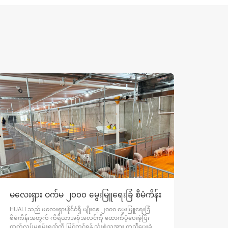
မလေးရှား ဝက်မ ၂၀၀၀ မွေးမြူရေးခြံ စီမံကိန်း
အီကွေ
HUALI သည် မလေးရှားနိုင်ငံရှိ မျိုးစေ့ ၂၀၀၀ မွေးမြူရေးခြံ
အီကွေဒ
စီမံကိန်းအတွက် ကိရိယာအစုံအလင်ကို ထောက်ပံ့ပေးခဲ့ပြီး
ထုတ်လုပ်မှုစွမ်းရည်ကို မြှင့်တင်ရန် သုံးစွဲသူအား ကူညီပေးခဲ့