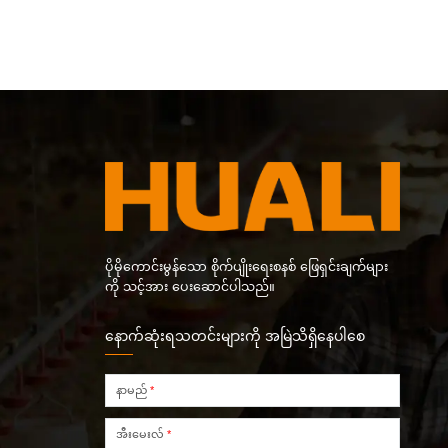
ပိုမိုကောင်းမွန်သော စိုက်ပျိုးရေးစနစ် ဖြေရှင်းချက်များ
ကို သင့်အား ပေးဆောင်ပါသည်။
နောက်ဆုံးရသတင်းများကို အမြဲသိရှိနေပါစေ
နာမည်
*
အီးမေးလ်
*