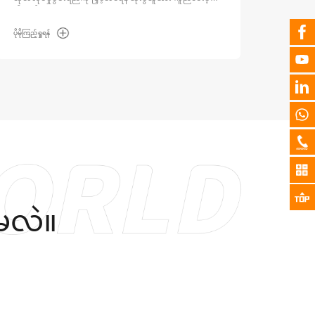
ပါသည်။
ပိုမိုကြည့်ရှုရန်
ပိုမိုကြည့်
င်မလဲ။