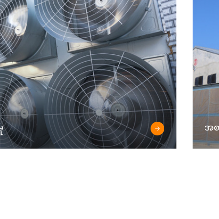
ု
အစာ