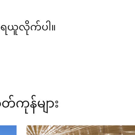
ု ရယူလိုက်ပါ။
တ်ကုန်များ