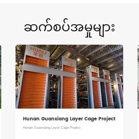
ဆက်စပ်အမှုများ
Hunan Guanxiang Layer Cage Project
Hunan Guanxiang Layer Cage Project