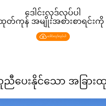
ဒေါင်းလုဒ်လုပ်ပါ
၏ ထုတ်ကုန် အမျိုးအစားစာရင်းကိ
ဒေါင်းလုဒ်လုပ်ပါ
ူညီပေးနိုင်သော အခြားထု