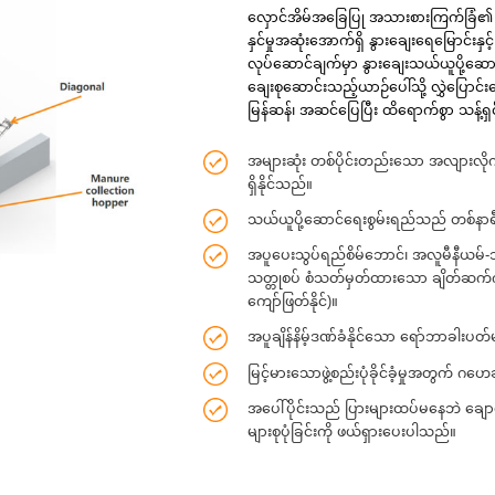
လှောင်အိမ်အခြေပြု အသားစားကြက်ခြံ၏ တစ
နှင်မှုအဆုံးအောက်ရှိ နွားချေးရေမြောင်း
လုပ်ဆောင်ချက်မှာ နွားချေးသယ်ယူပို့ဆေ
ချေးစုဆောင်းသည့်ယာဉ်ပေါ်သို့ လွှဲပြောင်းပ
မြန်ဆန်၊ အဆင်ပြေပြီး ထိရောက်စွာ သန့်ရှ
အများဆုံး တစ်ပိုင်းတည်းသော အလျားလ
ရှိနိုင်သည်။
သယ်ယူပို့ဆောင်ရေးစွမ်းရည်သည် တစ်နာရီ
အပူပေးသွပ်ရည်စိမ်ဘောင်၊ အလူမီနီယမ်-သ
သတ္တုစပ် စံသတ်မှတ်ထားသော ချိတ်ဆက်ကိရ
ကျော်ဖြတ်နိုင်)။
အပူချိန်နိမ့်ဒဏ်ခံနိုင်သော ရော်ဘာခါးပတ်မ
မြင့်မားသောဖွဲ့စည်းပုံခိုင်ခံ့မှုအတွ
အပေါ်ပိုင်းသည် ပြားများထပ်မနေဘဲ ချောမ
များစုပုံခြင်းကို ဖယ်ရှားပေးပါသည်။