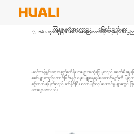
ကြှနျုပျတို့အကွောငျး
ဖြေရှင်းချက်များ
အိမ်
>
ထုတ်ကုန်များ
>
အသားစားကြက်သားထုတ်ကုန်များ
>
မြေဩဇ
မစင်သန့်ရှင်းရေးပစ္စည်းကိရိယာများအသုံးပြုမှုသည် ခေတ်မီမွေး
စနစ်များတည်ထောင်ခြင်းနှင့် မွေးမြူရေးစွမ်းဆောင်ရည်ကို 
စဉ်ဆက်မပြတ်လည်ပတ်နိုင်ပြီး လက်ဖြင့်လုပ်ဆောင်မှုများတွင် ဖြစ်ပေ
သေချာစေသည်။