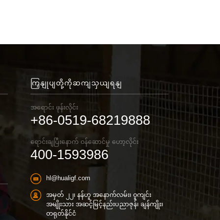
ကြှနျုပျတို့ကိုဆကျသှယျရနျ
အရောင်း ဖုန်းလိုင်း
+86-0519-68219888
ရောင်းချပြီးနောက် ဝန်ဆောင်မှု ဟော့လိုင်း
400-1593986
hl@hualigf.com
အမှတ် ၂၂၊ နန်ဟူ အနောက်လမ်း၊ ဝူကျင်း
အမျိုးသား အဆင့်မြင့်နည်းပညာဇုန်၊ ချန်ကျိုး၊
တရုတ်နိုင်ငံ