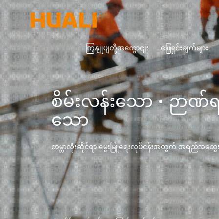
ကြှနျုပျတို့အကွောငျး
ဖြေရှင်းချက်များ
စိမ်းလန်းသော · ဉာဏ်
သော
ကမ္ဘာလုံးဆိုင်ရာ မွေးမြူရေးလုပ်ငန်းအတွက် အရည်အသွေးမြင့