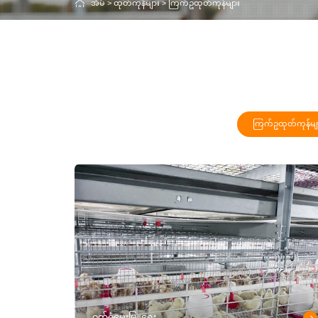
အိမ်
>
ထုတ်ကုန်များ
>
ကြက်ဥထုတ်ကုန်များ
ကြက်ဥထုတ်ကုန်မျ
ဝက်ဝံမွေးမြူရေး