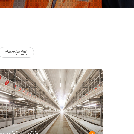
သံမဏိဖွဲ့စည်းပုံ
အလွှာလိုက်ဘဲလှောင်အိမ်