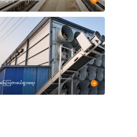
မြေဩဇာဖယ်ရှားရေး