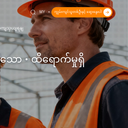
ကျွမ်းကျင်သူတစ်ဦးနှင့် ဆွေးနွေးပါ
MY
ိုဆကျသှယျရနျ
ာ · ထိရောက်မှုရှိ