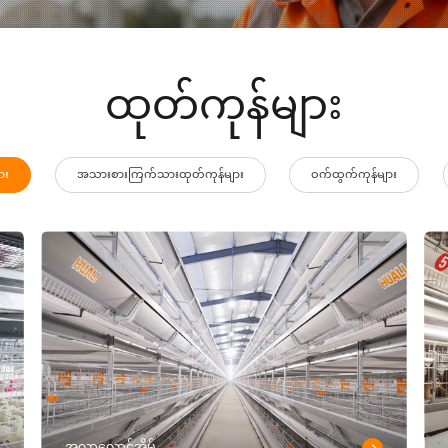
ထုတ်ကုန်များ
ား
အသားစားကြက်သားထုတ်ကုန်များ
ဝက်ထွက်ကုန်များ
အလွှာလှောင်အိမ်