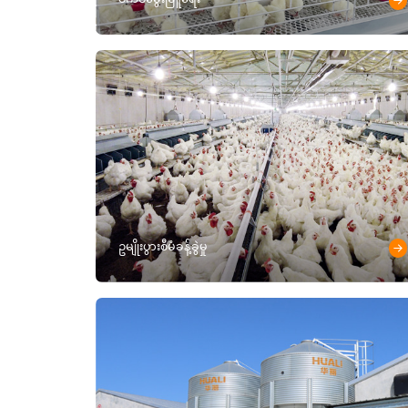
ဥမျိုးပွားစီမံခန့်ခွဲမှု