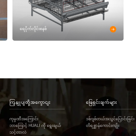
ရေပိုက်လိုင်းစနစ်
ကြှနျုပျတို့အကွောငျး
ဖြေရှင်းချက်များ
ကုမ္ပဏီအကြောင်း
ဒစ်ဂျစ်တယ်အသွင်ပြောင်းခြင်း
ဘာကြောင့် HUALI ကို ရွေးချယ်
တိရစ္ဆာန်ကောင်းကျိုး
သင့်တာလဲ