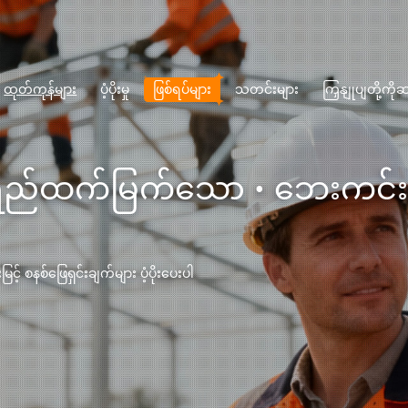
ထုတ်ကုန်များ
ပံ့ပိုးမှု
ဖြစ်ရပ်များ
သတင်းများ
ကြှနျုပျတို့က
ရည်ထက်မြက်သော · ဘေးကင်းသေ
် စနစ်ဖြေရှင်းချက်များ ပံ့ပိုးပေးပါ