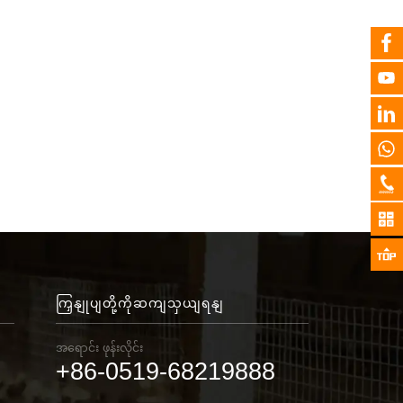
ကြှနျုပျတို့ကိုဆကျသှယျရနျ
အရောင်း ဖုန်းလိုင်း
+86-0519-68219888