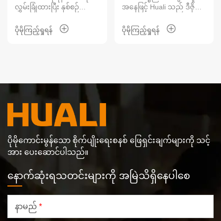
လွှမ်းခြုံထားပြီး နှစ်စဉ်
အနေဖြင့် Huali သည် ဒီဇိုင်း၊
ပရောဂျက်
ကွင်းဆက် စီမံကိန်း
အကောင်ရေ 2 သန်းထွက်ရှိ
ထုတ်လုပ်မှု၊ တပ်ဆင်ခြင်း၊
မည့် အဆောက်အဦ 21 ခု
အကောင်အထည်ဖော်ခြင်းနှင့်
ပိုမိုကြည့်ရှုရန်
ပိုမိုကြည့်ရှုရန်
ပါဝင်သည်။
လုပ်ငန်းလည်ပတ်မှုပံ့ပိုးမှုတို့
ပါဝင်သော တစ်နေရာတည်း
တွင် စနစ်တကျဖြေရှင်းချက်
ကို ပံ့ပိုးပေးခဲ့သည်။
ပိုမိုကောင်းမွန်သော စိုက်ပျိုးရေးစနစ် ဖြေရှင်းချက်များကို သင့်
အား ပေးဆောင်ပါသည်။
နောက်ဆုံးရသတင်းများကို အမြဲသိရှိနေပါစေ
နာမည်
*