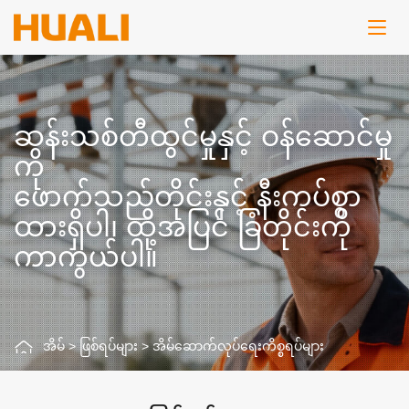
ဆန်းသစ်တီထွင်မှုနှင့် ဝန်ဆောင်မှု
ကို
ဖောက်သည်တိုင်းနှင့် နီးကပ်စွာ
ထားရှိပါ၊ ထို့အပြင် ခြံတိုင်းကို
ကာကွယ်ပါ။
အိမ်
>
ဖြစ်ရပ်များ
>
အိမ်ဆောက်လုပ်ရေးကိစ္စရပ်များ