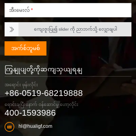
အီးမေးလ်
*
ကျေးဇူးပြု၍ slider ကို ညာဘက်သို့ လျှောချပါ
အက်စ်ဘူမစ်
ကြှနျုပျတို့ကိုဆကျသှယျရနျ
အရောင်း ဖုန်းလိုင်း
+86-0519-68219888
ရောင်းချပြီးနောက် ဝန်ဆောင်မှု ဟော့လိုင်း
400-1593986
hl@hualigf.com