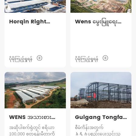
Horqin Right
Wens မွေးမြူရေး
Wing Front
စီမံကိန်း
Banner မွေးမြူရေး
စီမံကိန်း
ပိုမိုကြည့်ရှုရန်
ပိုမိုကြည့်ရှုရန်
WENS အသားစား
Guigang Tongfa
ကြက်နှစ်ထပ်အလွှာ
ငှက် ၃.၆ သန်း -
အဆိုပါစက်ရုံတွင် ဧရိယာ
စီမံကိန်းအတွက်
ကြမ်းပြင်မွေးမြူခြင်း
ငှက်မွေးမြူရေး
100,000 စတုရန်းမီတာကို
አዲስပစ္စည်းပေးသွင်းသူ