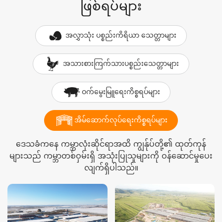
ဖြစ်ရပ်များ
အလွှာသုံး ပစ္စည်းကိရိယာ သေတ္တာများ
အသားစားကြက်သားပစ္စည်းသေတ္တာများ
ဝက်မွေးမြူရေးကိစ္စရပ်များ
အိမ်ဆောက်လုပ်ရေးကိစ္စရပ်များ
ဒေသခံကနေ ကမ္ဘာလုံးဆိုင်ရာအထိ ကျွန်ုပ်တို့၏ ထုတ်ကုန်
များသည် ကမ္ဘာတစ်ဝှမ်းရှိ အသုံးပြုသူများကို ဝန်ဆောင်မှုပေး
လျက်ရှိပါသည်။