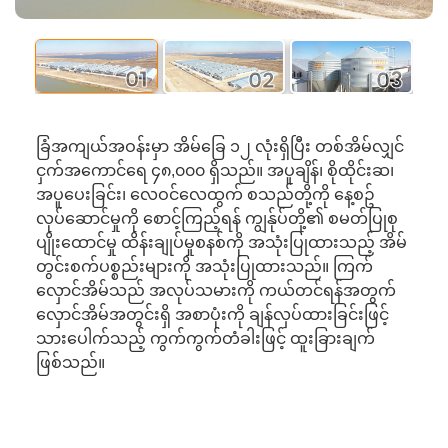
02
01
03
ခြံအကျယ်အဝန်းမှာ အိမ်ခြေ ၁၂ လုံးရှိပြီး တစ်အိမ်လျှင်
ငှက်အကောင်ရေ ၄၈,၀၀၀ ရှိသည်။ အပူချိန်၊ စိုထိုင်းဆ၊
အပူပေးခြင်း၊ လေဝင်လေထွက် စသည်တို့ကို နေ့စဥ်
လုပ်ဆောင်မှုကို စောင့်ကြည့်ရန် ကျွန်ုပ်တို့၏ စမတ်ပြုစု
ပျိုးထောင်မှု ထိန်းချုပ်မှုစနစ်ကို အသုံးပြုထားသည့် အိမ်
တွင်းစက်ပစ္စည်းများကို အသုံးပြုထားသည်။ ကြက်
လှောင်အိမ်သည် အလုပ်သမားကို ကယ်တင်ရန်အတွက်
လှောင်အိမ်အတွင်းရှိ အစာပုံးကို ချန်လှပ်ထားခြင်းဖြင့်
သားပေါက်သည့် ကွက်ကွက်တံခါးဖြင့် ထူးခြားချက်
ဖြစ်သည်။