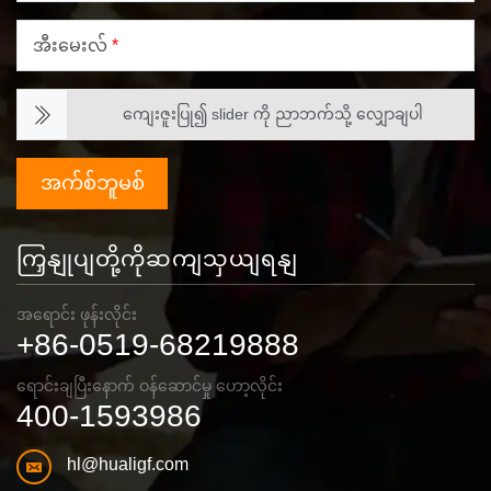
အီးမေးလ်
*
ကျေးဇူးပြု၍ slider ကို ညာဘက်သို့ လျှောချပါ
အက်စ်ဘူမစ်
ကြှနျုပျတို့ကိုဆကျသှယျရနျ
အရောင်း ဖုန်းလိုင်း
+86-0519-68219888
ရောင်းချပြီးနောက် ဝန်ဆောင်မှု ဟော့လိုင်း
400-1593986
hl@hualigf.com