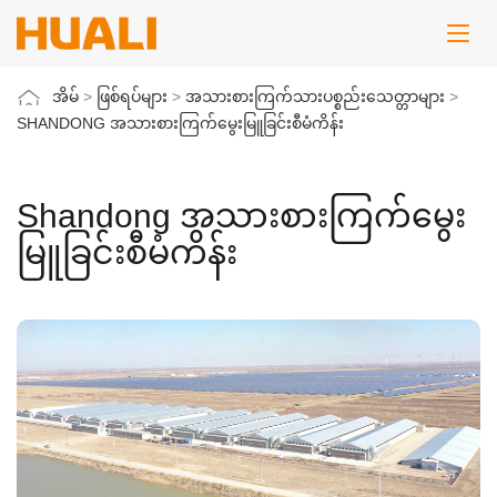
အိမ်
>
ဖြစ်ရပ်များ
>
အသားစားကြက်သားပစ္စည်းသေတ္တာများ
>
SHANDONG အသားစားကြက်မွေးမြူခြင်းစီမံကိန်း
Shandong အသားစားကြက်မွေး
မြူခြင်းစီမံကိန်း