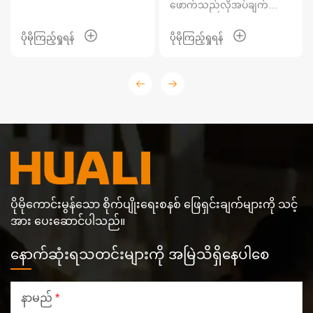
ဖောက်သည်လိုအပ်ချက်များ
အရ ဘဲအိမ်ငါးလုံးကို
တည်ဆောက်ခဲ့ပြီး တစ်နှစ်
ပိုမိုကြည့်ရှုရန်
ပိုမိုကြည့်ရှုရန်
လျှင် ငှက်ကောင်ရေ ၁.၅
သန်းခန့် ထုတ်လုပ်နိုင်စွမ်းရှိ
သည်။
ပိုမိုကောင်းမွန်သော စိုက်ပျိုးရေးစနစ် ဖြေရှင်းချက်များကို သင့်
အား ပေးဆောင်ပါသည်။
နောက်ဆုံးရသတင်းများကို အမြဲသိရှိနေပါစေ
နာမည်
*