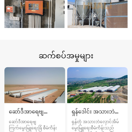
ဆက်စပ်အမှုများ
ဆော်ဒီအာရေဗျ
ရှန်ဒေါင်း အသားဘဲ
ကြက်မွေးမြူရေးခြံ
လှောင်အိမ်မွေးမြူရေး
ဆော်ဒီအာရေဗျ
ရှန်တုံ အသားဘဲလှောင်အိမ်
စီမံကိန်း
စီမံကိန်း
ကြက်မွေးမြူရေးခြံ စီမံကိန်း
မွေးမြူရေးစီမံကိန်းသည်